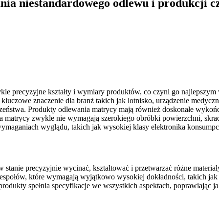
ania niestandardowego odlewu i produkcji 
kle precyzyjne kształty i wymiary produktów, co czyni go najlepszym
a kluczowe znaczenie dla branż takich jak lotnisko, urządzenie medycz
eństwa. Produkty odlewania matrycy mają również doskonałe wykończen
atrycy zwykle nie wymagają szerokiego obróbki powierzchni, skracając
maganiach wyglądu, takich jak wysokiej klasy elektronika konsumpcy
nie precyzyjnie wycinać, kształtować i przetwarzać różne materiały
zespołów, które wymagają wyjątkowo wysokiej dokładności, takich jak ł
odukty spełnia specyfikacje we wszystkich aspektach, poprawiając ja