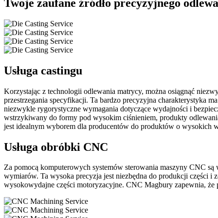
Twoje zaufane źródło precyzyjnego odlew
Usługa castingu
Korzystając z technologii odlewania matrycy, można osiągnąć niezwy
przestrzegania specyfikacji. Ta bardzo precyzyjna charakterystyka m
niezwykle rygorystyczne wymagania dotyczące wydajności i bezpiecz
wstrzykiwany do formy pod wysokim ciśnieniem, produkty odlewania m
jest idealnym wyborem dla producentów do produktów o wysokich wy
Usługa obróbki CNC
Za pomocą komputerowych systemów sterowania maszyny CNC są w sta
wymiarów. Ta wysoka precyzja jest niezbędna do produkcji części i 
wysokowydajne części motoryzacyjne. CNC Magbury zapewnia, że ​​pr