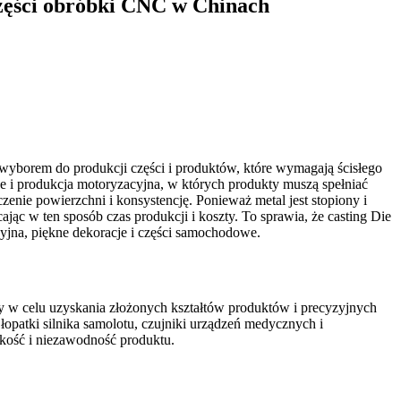
części obróbki CNC w Chinach
 wyborem do produkcji części i produktów, które wymagają ścisłego
ne i produkcja motoryzacyjna, w których produkty muszą spełniać
ie powierzchni i konsystencję. Ponieważ metal jest stopiony i
 w ten sposób czas produkcji i koszty. To sprawia, że ​​casting Die
jna, piękne dekoracje i części samochodowe.
 w celu uzyskania złożonych kształtów produktów i precyzyjnych
opatki silnika samolotu, czujniki urządzeń medycznych i
kość i niezawodność produktu.