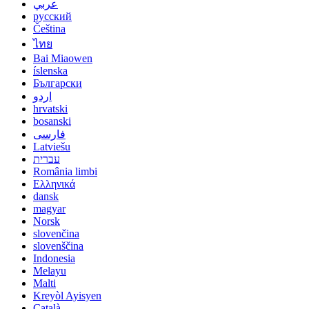
عربي
русский
Čeština
ไทย
Bai Miaowen
íslenska
Български
اردو
hrvatski
bosanski
فارسی
Latviešu
עברית
România limbi
Ελληνικά
dansk
magyar
Norsk
slovenčina
slovenščina
Indonesia
Melayu
Malti
Kreyòl Ayisyen
Català