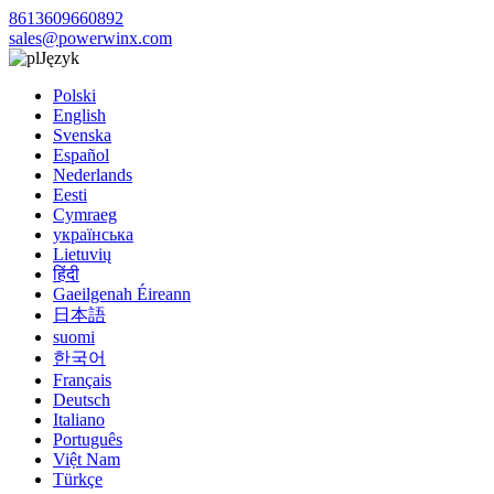
8613609660892
sales@powerwinx.com
Język
Polski
English
Svenska
Español
Nederlands
Eesti
Cymraeg
українська
Lietuvių
हिंदी
Gaeilgenah Éireann
日本語
suomi
한국어
Français
Deutsch
Italiano
Português
Việt Nam
Türkçe